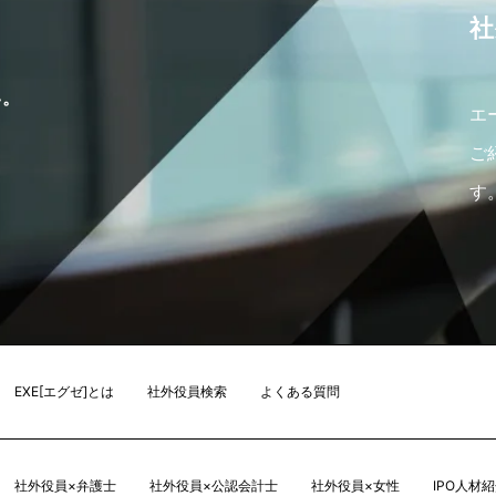
社
い。
エ
ご
す
EXE[エグゼ]とは
社外役員検索
よくある質問
社外役員×弁護士
社外役員×公認会計士
社外役員×女性
IPO人材