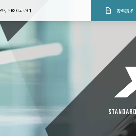
description
資料請求
ならEXE[エグゼ]
SOLUTION
提供サービス
社外役員×弁護士
社外役員×公認会計士