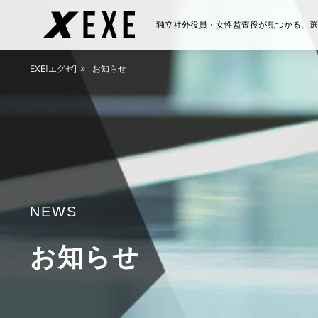
独立社外役員・女性監査役が見つかる、選任
ABOUT
EXE[エグゼ]とは
EXE[エグゼ]
お知らせ
FAQ
よくある質問
NEWS
お知らせ