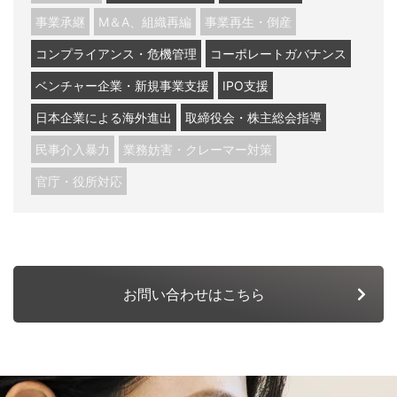
運営会社
個人情報保護方針
事業承継
M＆A、組織再編
事業再生・倒産
KNOWLEGE
社外役員コラム
利用規約
お問い合わせ
コンプライアンス・危機管理
コーポレートガバナンス
ベンチャー企業・新規事業支援
IPO支援
日本企業による海外進出
取締役会・株主総会指導
民事介入暴力
業務妨害・クレーマー対策
官庁・役所対応
お問い合わせはこちら