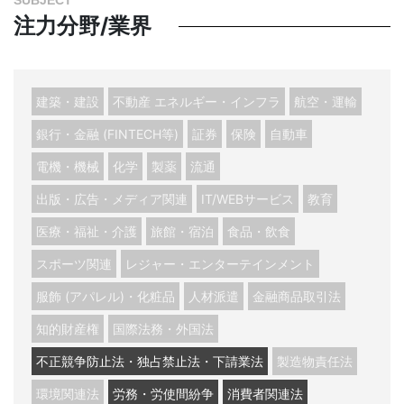
SUBJECT
注力分野/業界
FAQ
よくある質問
建築・建設
不動産 エネルギー・インフラ
航空・運輸
サービス資料ダウンロード
銀行・金融 (FINTECH等)
証券
保険
自動車
電機・機械
化学
製薬
流通
出版・広告・メディア関連
IT/WEBサービス
教育
社外役員への登録を希望される方へ
NEWS
医療・福祉・介護
旅館・宿泊
食品・飲食
お知らせ
スポーツ関連
レジャー・エンターテインメント
お電話でも
お気軽にご連絡ください。
服飾 (アパレル)・化粧品
人材派遣
金融商品取引法
03-6279-3757
知的財産権
国際法務・外国法
お電話受付時間 / 平日：10:00 〜 19:00
不正競争防止法・独占禁止法・下請業法
製造物責任法
環境関連法
労務・労使間紛争
消費者関連法