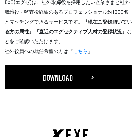
ExE(エグゼ)は、社外取締役を採用したい企業さまと社外
社外役員への登録を希望される方へ
取締役・監査役経験のあるプロフェッショナル約1300名
とマッチングできるサービスです。
『現在ご登録頂いてい
お電話でも
お気軽にご連絡ください。
る方の属性』『直近のエグゼクティブ人材の登録状況』
な
03-6279-3757
どをご確認いただけます。
お電話受付時間 / 平日：10:00 〜 19:00
社外役員への就任希望の方は『
こちら
』
運営会社
個人情報保護方針
DOWNLOAD
利用規約
お問い合わせ