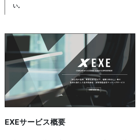
い。
SOLUTION
FAQ
よくある質問
NEWS
社外役員の選任を依頼する
お知らせ
サービス資料ダウンロード
EXEサービス概要
KNOWLEGE
社外役員コラム