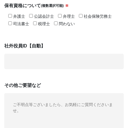
保有資格について
(複数選択可能)
※
弁護士
公認会計士
弁理士
社会保険労務士
司法書士
税理士
問わない
社外役員ID【自動】
その他
ご要望など