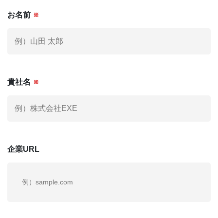
お名前
※
社外役員への登録を希望される方へ
KNOWLEGE
社外役員コラム
お電話でも
お気軽にご連絡ください。
貴社名
※
03-6279-3757
お電話受付時間 / 平日：10:00 〜 19:00
企業URL
運営会社
個人情報保護方針
利用規約
お問い合わせ