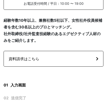
お電話受付時間 / 平日：10:00 〜 19:00
経験年数10年以上、兼務社数5社以下、女性社外役員候補
SOLUTION
者を含む30名以上のプロとマッチング。
社外取締役/社外監査役経験のあるエグゼクティブ人材の
みをご紹介します。
資料請求はこちら
FAQ
よくある質問
社外役員の選任を依頼する
01
入力画面
02
送信完了
NEWS
お知らせ
サービス資料ダウンロード