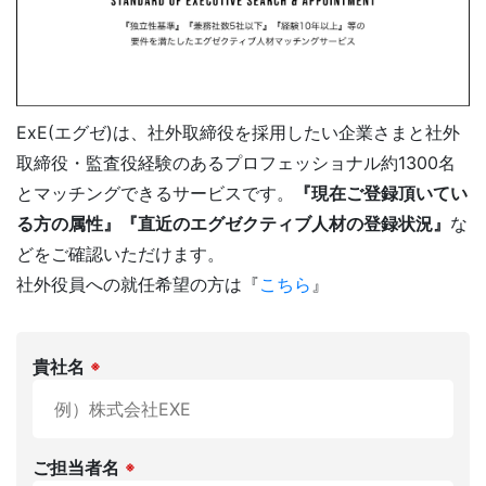
FAQ
よくある質問
ExE(エグゼ)は、社外取締役を採用したい企業さまと社外
取締役・監査役経験のあるプロフェッショナル約1300名
とマッチングできるサービスです。
『現在ご登録頂いてい
NEWS
お知らせ
る方の属性』『直近のエグゼクティブ人材の登録状況』
な
どをご確認いただけます。
社外役員の選任を依頼する
社外役員への就任希望の方は『
こちら
』
KNOWLEGE
社外役員コラム
貴社名
※
サービス資料ダウンロード
社外役員への登録を希望される方へ
ご担当者名
※