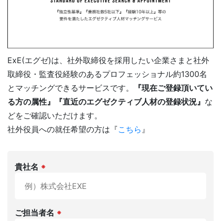
FAQ
よくある質問
ExE(エグゼ)は、社外取締役を採用したい企業さまと社外
取締役・監査役経験のあるプロフェッショナル約1300名
とマッチングできるサービスです。
『現在ご登録頂いてい
NEWS
お知らせ
る方の属性』『直近のエグゼクティブ人材の登録状況』
な
どをご確認いただけます。
社外役員の選任を依頼する
社外役員への就任希望の方は『
こちら
』
KNOWLEGE
社外役員コラム
貴社名
※
サービス資料ダウンロード
社外役員への登録を希望される方へ
ご担当者名
※