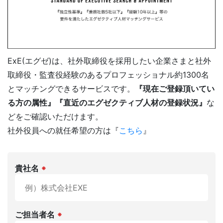
FAQ
よくある質問
ExE(エグゼ)は、社外取締役を採用したい企業さまと社外
取締役・監査役経験のあるプロフェッショナル約1300名
とマッチングできるサービスです。
『現在ご登録頂いてい
NEWS
お知らせ
る方の属性』『直近のエグゼクティブ人材の登録状況』
な
どをご確認いただけます。
社外役員の選任を依頼する
社外役員への就任希望の方は『
こちら
』
KNOWLEGE
社外役員コラム
貴社名
※
サービス資料ダウンロード
社外役員への登録を希望される方へ
ご担当者名
※