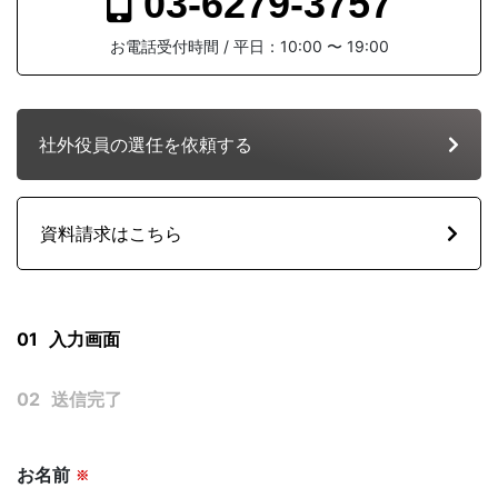
03-6279-3757
SOLUTION
お電話受付時間 / 平日：10:00 〜 19:00
社外役員の選任を依頼する
FAQ
よくある質問
資料請求はこちら
社外役員の選任を依頼する
NEWS
お知らせ
01
入力画面
02
送信完了
サービス資料ダウンロード
KNOWLEGE
社外役員コラム
お名前
※