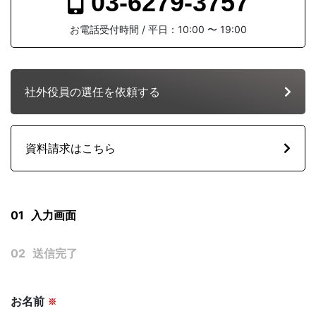
03-6279-3757
SOLUTION
お電話受付時間 / 平日：10:00 〜 19:00
社外役員の選任を依頼する
FAQ
よくある質問
資料請求はこちら
社外役員の選任を依頼する
NEWS
お知らせ
01
入力画面
02
送信完了
サービス資料ダウンロード
KNOWLEGE
社外役員コラム
お名前
※