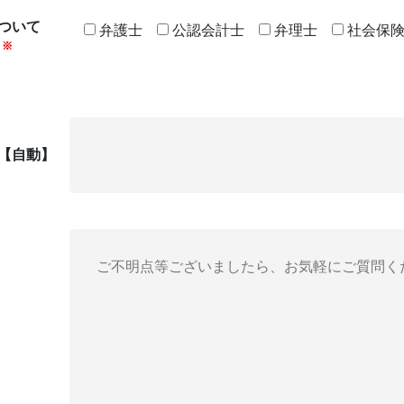
ついて
弁護士
公認会計士
弁理士
社会保
※
D【自動】