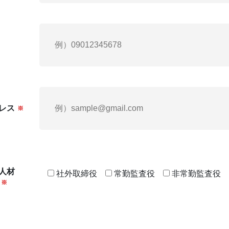
レス
※
人材
社外取締役
常勤監査役
非常勤監査役
※