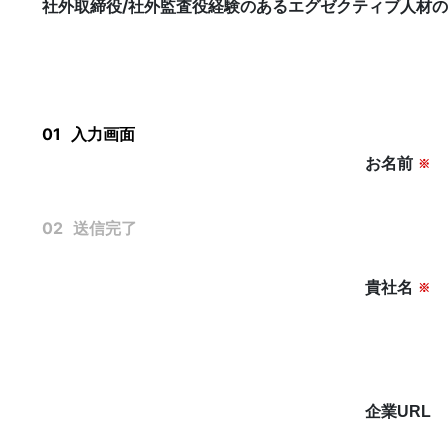
社外取締役/社外監査役経験のあるエグゼクティブ人材
KNOWLEGE
社外役員コラム
01
入力画面
お名前
※
02
送信完了
貴社名
※
運営会社
個人情報保護方針
利用規約
企業URL