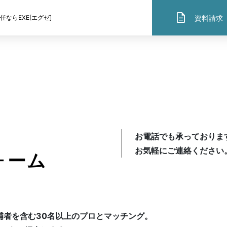
description
資料請求
ならEXE[エグゼ]
SOLUTION
提供サービス
社外役員×弁護士
お電話でも承っておりま
お気軽にご連絡ください
ォーム
社外役員×公認会計士
補者を含む30名以上のプロとマッチング。