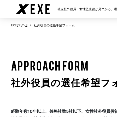
独立社外役員・女性監査役が見つかる、選任
ABOUT
EXE[エグゼ]とは
EXE[エグゼ]
社外役員の選任希望フォーム
FAQ
APPROACH FORM
よくある質問
社外役員の選任希望フ
NEWS
お知らせ
経験年数10年以上、兼務社数5社以下、女性社外役員候