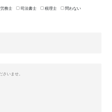
険労務士
司法書士
税理士
問わない