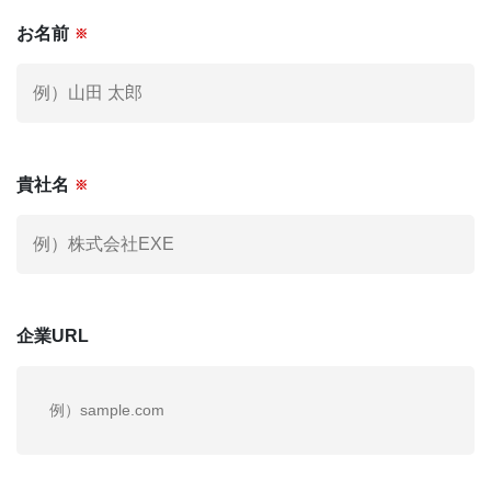
お名前
※
社外役員への登録を希望される方へ
KNOWLEGE
社外役員コラム
お電話でも
お気軽にご連絡ください。
貴社名
※
03-6279-3757
お電話受付時間 / 平日：10:00 〜 19:00
企業URL
運営会社
個人情報保護方針
利用規約
お問い合わせ