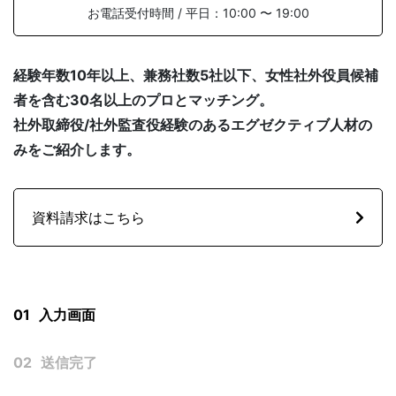
お電話受付時間 / 平日：10:00 〜 19:00
経験年数10年以上、兼務社数5社以下、女性社外役員候補
SOLUTION
者を含む30名以上のプロとマッチング。
社外取締役/社外監査役経験のあるエグゼクティブ人材の
みをご紹介します。
資料請求はこちら
FAQ
よくある質問
社外役員の選任を依頼する
01
入力画面
02
送信完了
NEWS
お知らせ
サービス資料ダウンロード