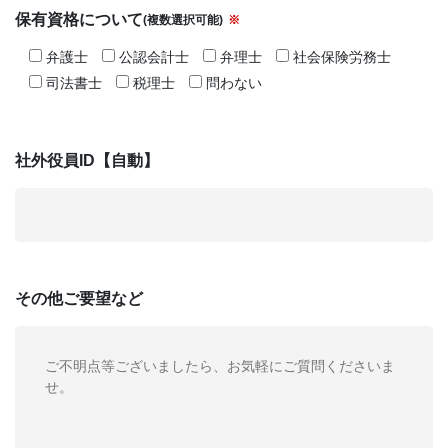
保有資格について
(複数選択可能)
※
弁護士
公認会計士
弁理士
社会保険労務士
司法書士
税理士
問わない
社外役員ID【自動】
その他
ご要望など