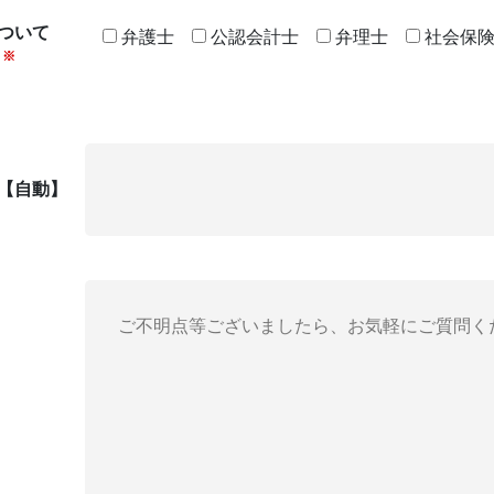
ついて
弁護士
公認会計士
弁理士
社会保
※
D【自動】