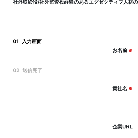
社外取締役/社外監査役経験のあるエグゼクティブ人材
KNOWLEGE
社外役員コラム
01
入力画面
お名前
※
02
送信完了
貴社名
※
運営会社
個人情報保護方針
利用規約
企業URL