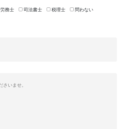
険労務士
司法書士
税理士
問わない