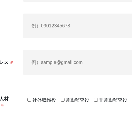
レス
※
人材
社外取締役
常勤監査役
非常勤監査役
※