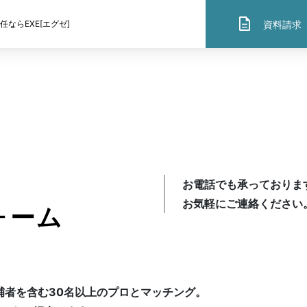
description
資料請求
ならEXE[エグゼ]
SOLUTION
提供サービス
社外役員×弁護士
お電話でも承っておりま
お気軽にご連絡ください
ォーム
社外役員×公認会計士
補者を含む30名以上のプロとマッチング。