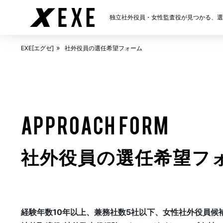
独立社外役員・女性監査役が見つかる、選任
ABOUT
EXE[エグゼ]とは
EXE[エグゼ]
社外役員の選任希望フォーム
FAQ
APPROACH FORM
よくある質問
社外役員の選任希望フ
NEWS
お知らせ
経験年数10年以上、兼務社数5社以下、女性社外役員候