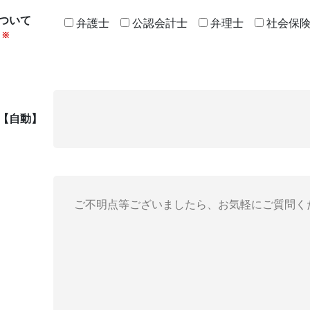
ついて
弁護士
公認会計士
弁理士
社会保
※
D【自動】