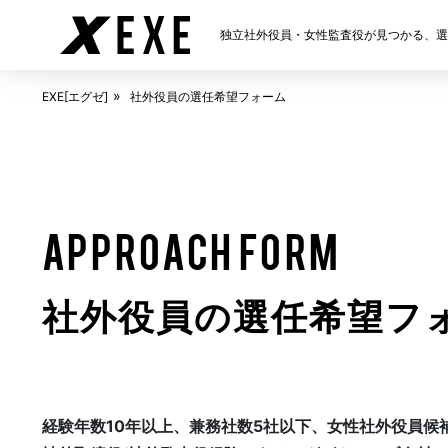
独立社外役員・女性監査役が見つかる、選任
ABOUT
EXE[エグゼ]とは
EXE[エグゼ]
社外役員の選任希望フォーム
FAQ
APPROACH FORM
よくある質問
社外役員の選任希望フ
NEWS
お知らせ
経験年数10年以上、兼務社数5社以下、女性社外役員候