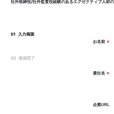
社外取締役/社外監査役経験のあるエグゼクティブ人材
KNOWLEGE
社外役員コラム
01
入力画面
お名前
※
02
送信完了
貴社名
※
運営会社
個人情報保護方針
利用規約
企業URL