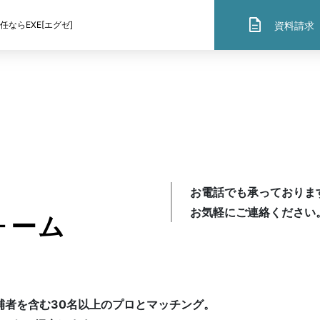
description
資料請求
ならEXE[エグゼ]
SOLUTION
提供サービス
社外役員×弁護士
お電話でも承っておりま
お気軽にご連絡ください
ォーム
社外役員×公認会計士
補者を含む30名以上のプロとマッチング。