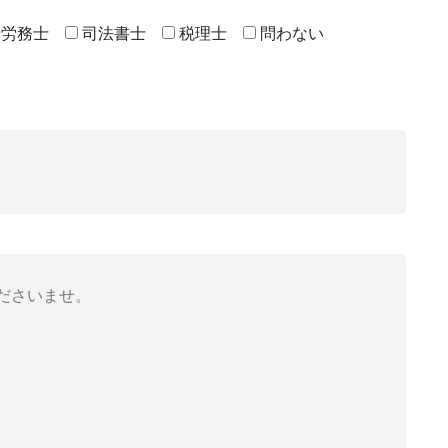
険労務士
司法書士
税理士
問わない