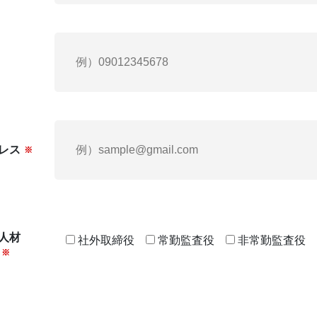
レス
※
人材
社外取締役
常勤監査役
非常勤監査役
※