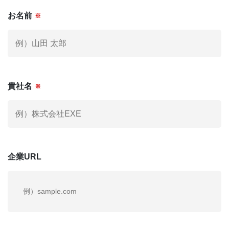
お名前
※
社外役員への登録を希望される方へ
KNOWLEGE
社外役員コラム
お電話でも
お気軽にご連絡ください。
貴社名
※
03-6279-3757
お電話受付時間 / 平日：10:00 〜 19:00
企業URL
運営会社
個人情報保護方針
利用規約
お問い合わせ