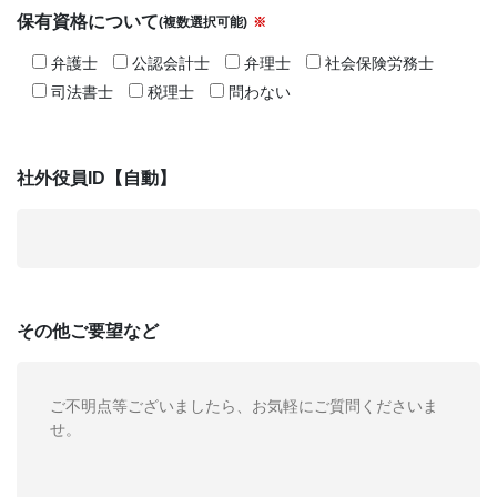
保有資格について
(複数選択可能)
※
弁護士
公認会計士
弁理士
社会保険労務士
司法書士
税理士
問わない
社外役員ID【自動】
その他
ご要望など