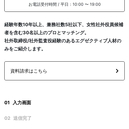
お電話受付時間 / 平日：10:00 〜 19:00
経験年数10年以上、兼務社数5社以下、女性社外役員候補
SOLUTION
者を含む30名以上のプロとマッチング。
社外取締役/社外監査役経験のあるエグゼクティブ人材の
みをご紹介します。
資料請求はこちら
FAQ
よくある質問
社外役員の選任を依頼する
01
入力画面
02
送信完了
NEWS
お知らせ
サービス資料ダウンロード