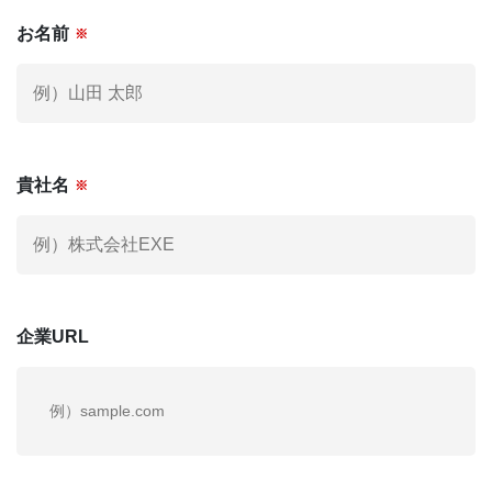
お名前
※
社外役員への登録を希望される方へ
KNOWLEGE
社外役員コラム
お電話でも
お気軽にご連絡ください。
貴社名
※
03-6279-3757
お電話受付時間 / 平日：10:00 〜 19:00
企業URL
運営会社
個人情報保護方針
利用規約
お問い合わせ