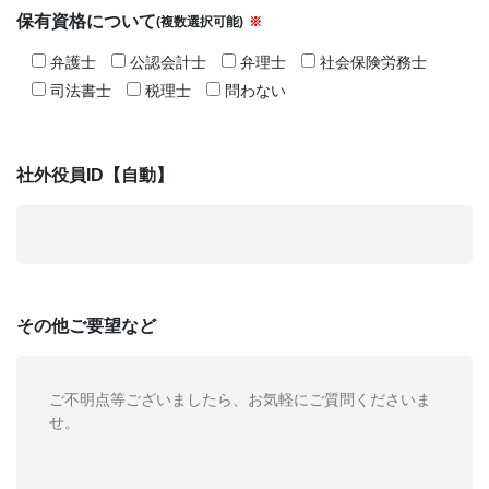
保有資格について
(複数選択可能)
※
弁護士
公認会計士
弁理士
社会保険労務士
司法書士
税理士
問わない
社外役員ID【自動】
その他
ご要望など