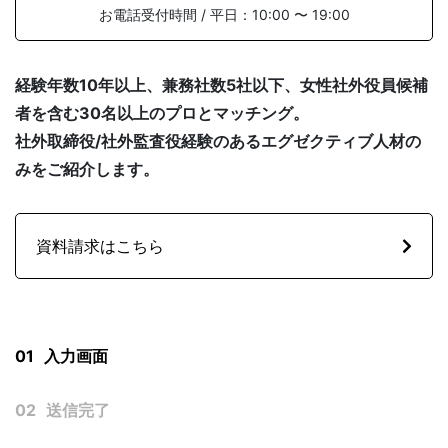
お電話受付時間 / 平日：10:00 〜 19:00
経験年数10年以上、兼務社数5社以下、女性社外役員候補
SOLUTION
者を含む30名以上のプロとマッチング。
社外取締役/社外監査役経験のあるエグゼクティブ人材の
みをご紹介します。
資料請求はこちら
FAQ
よくある質問
社外役員の選任を依頼する
01
入力画面
02
送信完了
NEWS
お知らせ
サービス資料ダウンロード