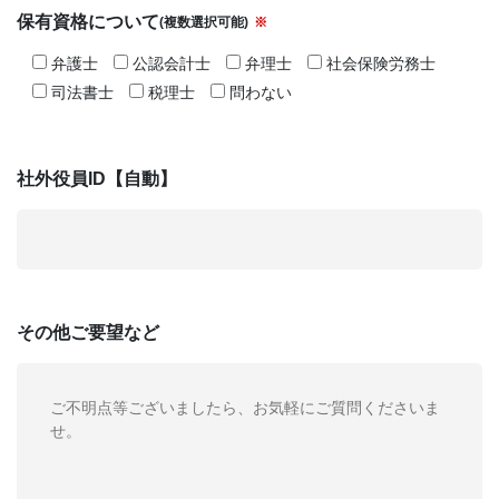
保有資格について
(複数選択可能)
※
弁護士
公認会計士
弁理士
社会保険労務士
司法書士
税理士
問わない
社外役員ID【自動】
その他
ご要望など