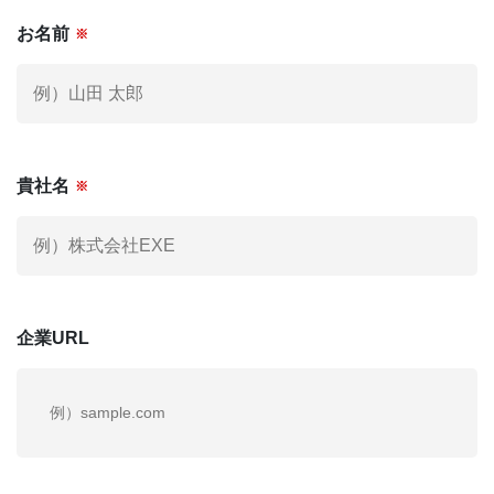
お名前
※
社外役員への登録を希望される方へ
KNOWLEGE
社外役員コラム
お電話でも
お気軽にご連絡ください。
貴社名
※
03-6279-3757
お電話受付時間 / 平日：10:00 〜 19:00
企業URL
運営会社
個人情報保護方針
利用規約
お問い合わせ