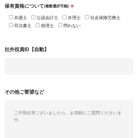
保有資格について
(複数選択可能)
※
弁護士
公認会計士
弁理士
社会保険労務士
司法書士
税理士
問わない
社外役員ID【自動】
その他
ご要望など