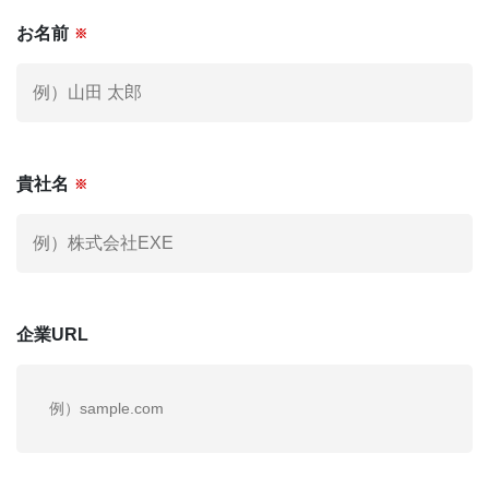
お名前
※
社外役員への登録を希望される方へ
KNOWLEGE
社外役員コラム
お電話でも
お気軽にご連絡ください。
貴社名
※
03-6279-3757
お電話受付時間 / 平日：10:00 〜 19:00
企業URL
運営会社
個人情報保護方針
利用規約
お問い合わせ